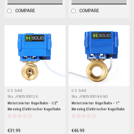
COMPARE
COMPARE
U.S. Solid
U.S. Solid
Sku:
JFMSV00012-G
Sku:
JFMSV00018-G-NO
Motorisierter Kugelhahn - 1/2"
Motorisierter Kugelhahn – 1"
Messing Elektrischer Kugelhahn
Messing Elektrischer Kugelhahn
mit vollem Durchgang, 9-24 V DC,
mit vollem Durchgang, 9-
2-Draht-Verpolung
24 V AC/DC, 2-Draht Auto-
Rückkehr, stromlos offen
€31.99
€46.99