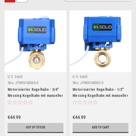
U.S. Solid
U.S. Solid
Sku:
JFMSV00036-G
Sku:
JFMSV00035-G
Motorisierter Kugelhahn - 3/4"
Motorisierter Kugelhahn - 1/2"
Messing Kugelhahn mit manueller
Messing Kugelhahn mit manueller
Funktion, vollem Durchgang, 9-24
Funktion, vollem Durchgang, 9-24
V AC/DC, 2-Draht Auto Rückkehr
V AC/DC, 2-Draht Auto Rückkehr
€44.99
€44.99
OUT OF STOCK
ADD TO CART