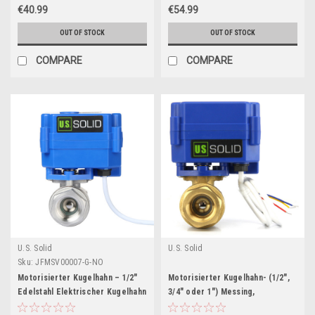
Rückkehr, stromlos offen
Rückkehr, stromlos offen
€40.99
€54.99
OUT OF STOCK
OUT OF STOCK
COMPARE
COMPARE
U.S. Solid
U.S. Solid
Sku:
JFMSV00007-G-NO
Motorisierter Kugelhahn – 1/2"
Motorisierter Kugelhahn- (1/2",
Edelstahl Elektrischer Kugelhahn
3/4" oder 1") Messing,
mit vollem Durchgang, 9-
Elektrisches Kugelventil, 9-24V