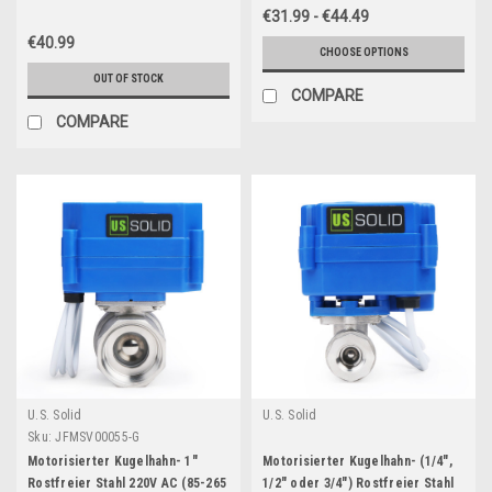
24 V AC/DC, 2-Draht Auto-
AC/DC und Einrichtung mit 3
€31.99 - €44.49
Rückkehr, stromlos offen
Drähten
€40.99
CHOOSE OPTIONS
OUT OF STOCK
COMPARE
COMPARE
U.S. Solid
U.S. Solid
Sku:
JFMSV00055-G
Motorisierter Kugelhahn- 1"
Motorisierter Kugelhahn- (1/4",
Rostfreier Stahl 220V AC (85-265
1/2" oder 3/4") Rostfreier Stahl