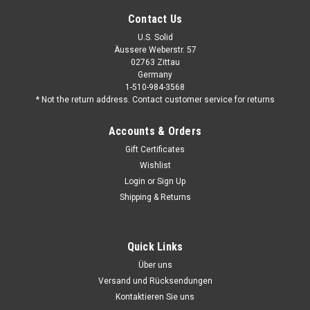
Contact Us
U.S. Solid
Äussere Weberstr. 57
02763 Zittau
Germany
1-510-984-3568
* Not the return address. Contact customer service for returns
Accounts & Orders
Gift Certificates
Wishlist
Login
or
Sign Up
Shipping & Returns
Quick Links
Über uns
Versand und Rücksendungen
Kontaktieren Sie uns