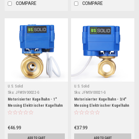
COMPARE
COMPARE
U.S. Solid
U.S. Solid
Sku:
JFMSV00022-G
Sku:
JFMSV00021-G
Motorisierter Kugelhahn - 1"
Motorisierter Kugelhahn - 3/4"
Messing Elektrischer Kugelhahn
Messing Elektrischer Kugelhahn
mit vollem Durchgang, 9-24 V DC,
mit vollem Durchgang, 9-24 V DC,
2-Draht-Verpolung
2-Draht-Verpolung
€46.99
€37.99
ADD TO CART
ADD TO CART