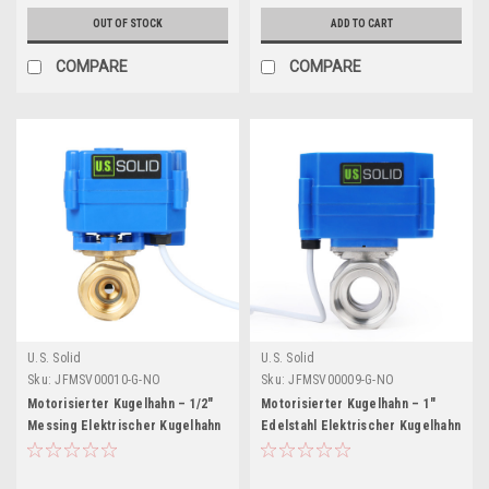
OUT OF STOCK
ADD TO CART
COMPARE
COMPARE
U.S. Solid
U.S. Solid
Sku:
JFMSV00010-G-NO
Sku:
JFMSV00009-G-NO
Motorisierter Kugelhahn – 1/2"
Motorisierter Kugelhahn – 1"
Messing Elektrischer Kugelhahn
Edelstahl Elektrischer Kugelhahn
mit vollem Durchgang, 9-
mit Standardanschluss, 9-
24 V AC/DC, 2-Draht Auto-
24 V AC/DC, 2-Draht Auto-