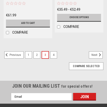
V AC) Elektrisches Kugelventil,
Elektrisches Kugelventil 220 V
2-Draht-Auto-Rückkehr
AC (85-265V AC), 2-Draht-Auto-
€35.49 - €52.49
Rückkehr
€61.99
CHOOSE OPTIONS
ADD TO CART
COMPARE
COMPARE
1
2
3
4
Previous
Next
COMPARE SELECTED
JOIN OUR MAILING LIST
for special offers!
Email
Address