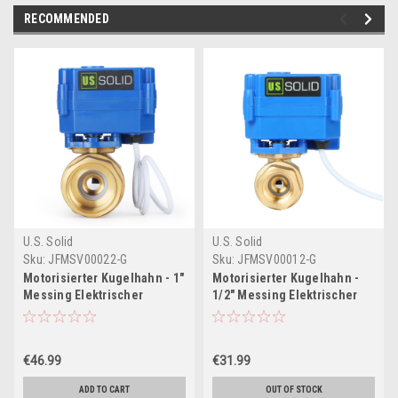
RECOMMENDED
U.S. Solid
U.S. Solid
Sku:
JFMSV00022-G
Sku:
JFMSV00012-G
Motorisierter Kugelhahn - 1"
Motorisierter Kugelhahn -
Messing Elektrischer
1/2" Messing Elektrischer
Kugelhahn mit vollem
Kugelhahn mit vollem
Durchgang, 9-24 V DC, 2-
Durchgang, 9-24 V DC, 2-
Draht-Verpolung
Draht-Verpolung
€46.99
€31.99
ADD TO CART
OUT OF STOCK