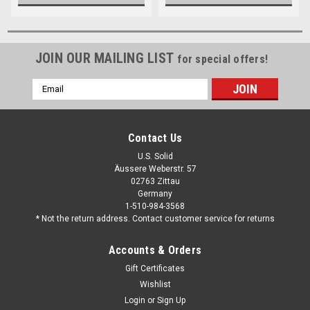
JOIN OUR MAILING LIST
for special offers!
Email
Address
Contact Us
U.S. Solid
Äussere Weberstr. 57
02763 Zittau
Germany
1-510-984-3568
* Not the return address. Contact customer service for returns
Accounts & Orders
Gift Certificates
Wishlist
Login
or
Sign Up