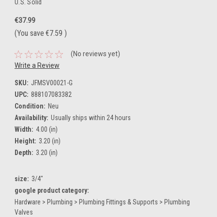
U.S. Solid
€37.99
(You save
€7.59
)
(No reviews yet)
Write a Review
SKU:
JFMSV00021-G
UPC:
888107083382
Condition:
Neu
Availability:
Usually ships within 24 hours
Width:
4.00 (in)
Height:
3.20 (in)
Depth:
3.20 (in)
size:
3/4"
google product category:
Hardware > Plumbing > Plumbing Fittings & Supports > Plumbing
Valves