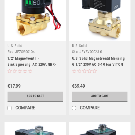
U.S. Solid
U.S. Solid
Sku:
JFZSV00104
Sku:
JFYSV00023-G
1/2" Magnetventil -
U.S. Solid Magnetventil Messing
Zinklegierung, AC 220V, NBR-
G 1/2" 230V AC 0-10 bar VITON
Dichtung, Stromlos geschlossen
stromlos offen
€17.99
€69.49
ADD TO CART
ADD TO CART
COMPARE
COMPARE