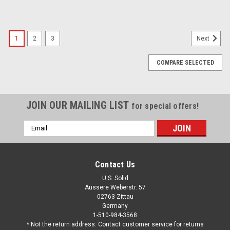
1
2
3
Next
COMPARE SELECTED
JOIN OUR MAILING LIST
for special offers!
Email
Address
Contact Us
U.S. Solid
Äussere Weberstr. 57
02763 Zittau
Germany
1-510-984-3568
* Not the return address. Contact customer service for returns