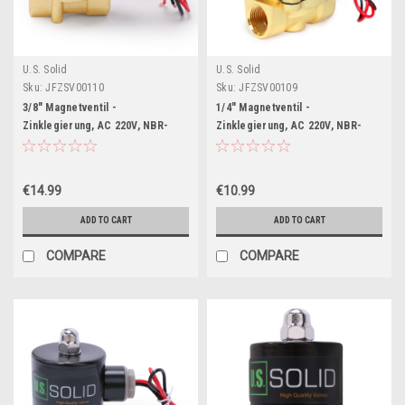
U.S. Solid
U.S. Solid
Sku:
JFZSV00110
Sku:
JFZSV00109
3/8" Magnetventil -
1/4" Magnetventil -
Zinklegierung, AC 220V, NBR-
Zinklegierung, AC 220V, NBR-
Dichtung, Stromlos geschlossen
Dichtung, Stromlos geschlossen
€14.99
€10.99
ADD TO CART
ADD TO CART
COMPARE
COMPARE