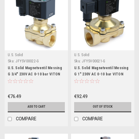
U.S. Solid
U.S. Solid
Sku:
JFYSV00022-G
Sku:
JFYSV00021-G
U.S. Solid Magnetventil Messing
U.S. Solid Magnetventil Messing
G 3/4" 230V AC 0-10 bar VITON
G 1" 230V AC 0-10 bar VITON
stromlos offen
stromlos offen
€76.49
€92.49
ADD TO CART
OUT OF STOCK
COMPARE
COMPARE