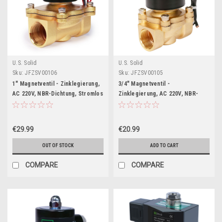
U.S. Solid
U.S. Solid
Sku:
JFZSV00106
Sku:
JFZSV00105
1" Magnetventil - Zinklegierung,
3/4" Magnetventil -
AC 220V, NBR-Dichtung, Stromlos
Zinklegierung, AC 220V, NBR-
geschlossen
Dichtung, Stromlos geschlossen
€29.99
€20.99
OUT OF STOCK
ADD TO CART
COMPARE
COMPARE