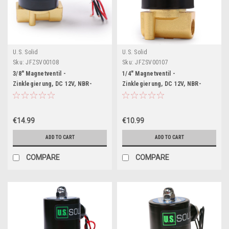
U.S. Solid
U.S. Solid
Sku:
JFZSV00108
Sku:
JFZSV00107
3/8" Magnetventil -
1/4" Magnetventil -
Zinklegierung, DC 12V, NBR-
Zinklegierung, DC 12V, NBR-
Dichtung, Stromlos geschlossen
Dichtung, Stromlos geschlossen
€14.99
€10.99
ADD TO CART
ADD TO CART
COMPARE
COMPARE