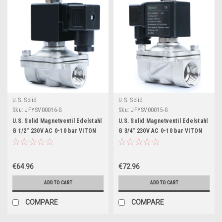
U.S. Solid
U.S. Solid
Sku:
JFYSV00016-G
Sku:
JFYSV00015-G
U.S. Solid Magnetventil Edelstahl
U.S. Solid Magnetventil Edelstahl
G 1/2" 230V AC 0-10 bar VITON
G 3/4" 230V AC 0-10 bar VITON
stromlos geschlossen
stromlos geschlossen
€64.96
€72.96
ADD TO CART
ADD TO CART
COMPARE
COMPARE