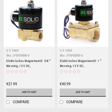
U.S. Solid
U.S. Solid
Sku:
JFSV00006-G
Sku:
JFSV00003-G
Elektrisches Magnetventil- 3/8 "
Elektrisches Magnetventil- 1 "
Messing, 12 V DC,
Messing, 12 V DC,
Normalerweise Geschlossen,
Normalerweise Geschlossen,
VITON
VITON
€21.99
€40.99
ADD TO CART
ADD TO CART
COMPARE
COMPARE