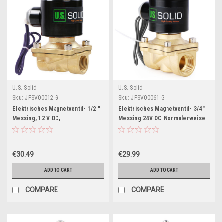
U.S. Solid
U.S. Solid
Sku:
JFSV00012-G
Sku:
JFSV00061-G
Elektrisches Magnetventil- 1/2 "
Elektrisches Magnetventil- 3/4"
Messing, 12 V DC,
Messing 24V DC Normalerweise
Normalerweise Geschlossen,
Geschlossen, VITON
VITON
€30.49
€29.99
ADD TO CART
ADD TO CART
COMPARE
COMPARE