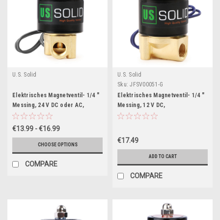
U.S. Solid
U.S. Solid
Sku:
JFSV00051-G
Elektrisches Magnetventil- 1/4 "
Elektrisches Magnetventil- 1/4 "
Messing, 24 V DC oder AC,
Messing, 12 V DC,
Normalerweise Geschlossen,
Normalerweise Geschlossen,
VITON
VITON
€13.99 - €16.99
€17.49
CHOOSE OPTIONS
ADD TO CART
COMPARE
COMPARE