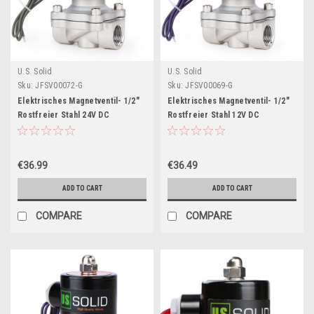
U.S. Solid
U.S. Solid
Sku:
JFSV00072-G
Sku:
JFSV00069-G
Elektrisches Magnetventil- 1/2"
Elektrisches Magnetventil- 1/2"
Rostfreier Stahl 24V DC
Rostfreier Stahl 12V DC
Normalerweise Geschlossen,
Normalerweise Geschlossen,
VITON
VITON
€36.99
€36.49
ADD TO CART
ADD TO CART
COMPARE
COMPARE