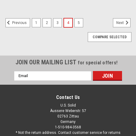
1
2
3
4
5
Previous
Next
COMPARE SELECTED
JOIN OUR MAILING LIST
for special offers!
Email
Address
Contact Us
U.S. Solid
Äussere Weberstr. 57
02763 Zittau
Germany
1-510-984-3568
* Not the return address. Contact customer service for returns