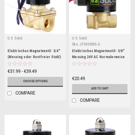
U.S. Solid
U.S. Solid
Sku:
JFSV00055-G
Elektrisches Magnetventil- 3/4"
Elektrisches Magnetventil- 3/8"
(Messing oder Rostfreier Stahl)
Messing 24V AC Normalerweise
12V DC Normalerweise
Geschlossen, VITON
Geschlossen, VITON
€31.99 - €39.49
€20.49
CHOOSE OPTIONS
ADD TO CART
COMPARE
COMPARE