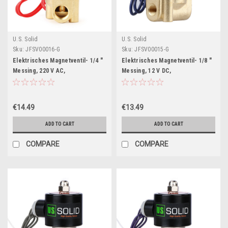
U.S. Solid
U.S. Solid
Sku:
JFSV00016-G
Sku:
JFSV00015-G
Elektrisches Magnetventil- 1/4 "
Elektrisches Magnetventil- 1/8 "
Messing, 220 V AC,
Messing, 12 V DC,
Normalerweise Geschlossen,
Normalerweise Geschlossen,
VITON
NBR
€14.49
€13.49
ADD TO CART
ADD TO CART
COMPARE
COMPARE