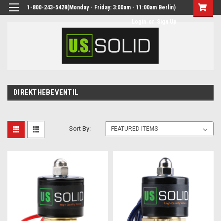
1-800-243-5428(Monday - Friday: 3:00am - 11:00am Berlin)
Login
or
Sign Up
DIREKTHEBEVENTIL
Sort By: