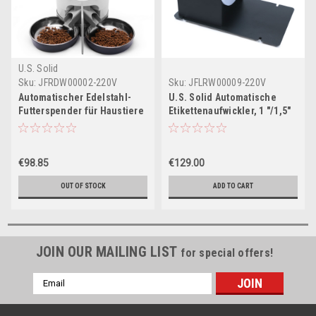
U.S. Solid
Sku:
JFRDW00002-220V
Sku:
JFLRW00009-220V
Automatischer Edelstahl-
U.S. Solid Automatische
Futterspender für Haustiere
Etikettenaufwickler, 1 "/1,5"
für Katzen und Hunde Zwei-
Kernhalterung, USB-
Wege-Splitter und
Stromversorgung, Breite 80
Doppelnapf-Diktiergerät,
MM
€98.85
€129.00
Dual-Netzteil von U.S. Solid
OUT OF STOCK
ADD TO CART
JOIN OUR MAILING LIST
for special offers!
Email
Address