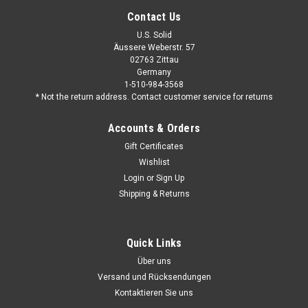
Contact Us
U.S. Solid
Äussere Weberstr. 57
02763 Zittau
Germany
1-510-984-3568
* Not the return address. Contact customer service for returns
Accounts & Orders
Gift Certificates
Wishlist
Login
or
Sign Up
Shipping & Returns
Quick Links
Über uns
Versand und Rücksendungen
Kontaktieren Sie uns