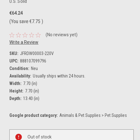
U.S. Solid
€64.24
(You save
€7.75
)
(No reviews yet)
Write a Review
SKU:
JFRDW00003-220V
UPC:
888107099796
Condition:
Neu
Availability:
Usually ships within 24 hours.
Width:
7.70 (in)
Height:
7.70 (in)
Depth:
13.40 (in)
Google product category:
Animals & Pet Supplies > Pet Supplies
Current
Stock:
Out of stock