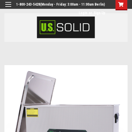
1-800-243-5428(Monday - Friday: 3:00am - 11:00am Berlin)
Login
or
Sign Up