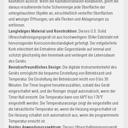
Kavitation auslöst. Wenn die Kavitationsblasen kollabieren, greift die
daraus resultierende hohe Scherenergie jede Oberfläche der
untergetauchten Objekte an, einschließlich vertiefter Oberflächen
und winziger Öffnungen, um alle Flecken und Ablagerungen zu
entfernen.
Langlebiges Material und Konstruktion:
Dieses U.S. Solid
Ultraschallreinigungsgerät ist aus hochwertigem 304er Edelstahl mit
hervorragender Korrosionsbeständigkeit gefertigt. Der mitgelieferte
Korb erleichtert die Entnahme aller Gegenstände auf einmal und
schützt gleichzeitig den Innentank und verlängert die Lebensdauer
des Geräts.
Benutzerfreundliches Design:
Die digitale Instrumententafel des
Geräts ermöglicht die bequeme Einstellung von Betriebszeit und
Temperatur. Die Einstellung der Betriebszeit reicht von 0 bis 30
Minuten. Der Timer beginnt herunterzuzählen, sobald das Gerät
eingeschaltet wird, und der Reiniger stoppt automatisch, wenn der
Timer Null erreicht. Die Temperatur kann von 68°F bis 176°F
eingestellt werden. Die Temperaturanzeige zeigt die eingestellte und
die tatsächliche Temperatur an, wenn die Heizung eingeschaltet ist.
Die Heizung schaltet sich automatisch aus, wenn die programmierte
Temperatur erreicht ist.
Breites Anwendungsspektrum:
Dieses Ultraschallreinigungsgerät