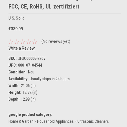
FCC, CE, RoHS, UL zertifiziert
U.S. Solid
€339.99
(No reviews yet)
Write a Review
SKU:
JFUC00006-220V
UPC:
888107104544
Condition:
Neu
Availability:
Usually ships in 24 hours.
Width:
21.06 (in)
Height:
12.72 (in)
Depth:
12.99 (in)
google product category:
Home & Garden > Household Appliances > Ultrasonic Cleaners