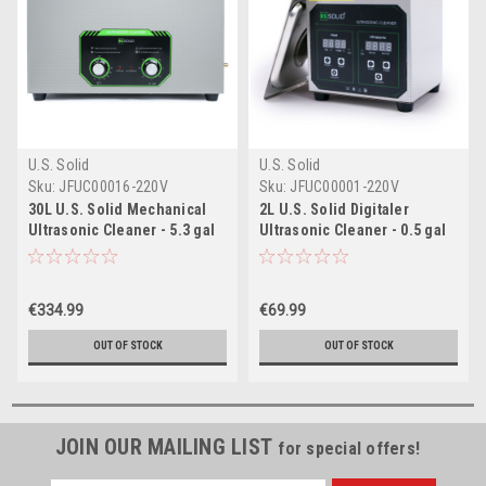
U.S. Solid
U.S. Solid
Sku:
JFUC00016-220V
Sku:
JFUC00001-220V
30L U.S. Solid Mechanical
2L U.S. Solid Digitaler
Ultrasonic Cleaner - 5.3 gal
Ultrasonic Cleaner - 0.5 gal
40 KHz Edelstahl-
40 KHz Edelstahl-
Ultraschallreinigungsmaschine
Ultraschallreinigungsmaschine
für Industrie und Schmuck -
für Industrie und Schmuck -
€334.99
€69.99
Max. Heizungstemp. 176℉ -
Max. Heizungstemp. 176℉ -
FCC, CE, RoHS, UL
FCC, CE, RoHS, UL
OUT OF STOCK
OUT OF STOCK
zertifiziert
zertifiziert
JOIN OUR MAILING LIST
for special offers!