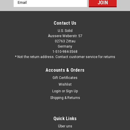
Email
Address
Contact Us
U.S. Solid
Äussere Weberstr. 57
02763 Zittau
Germany
1-510-984-3568
* Not the return address. Contact customer service for returns
Accounts & Orders
Gift Certificates
Wishlist
Login
or
Sign Up
Shipping & Returns
Quick Links
Über uns