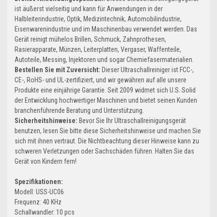
ist äußerst vielseitig und kann für Anwendungen in der
Halbleiterindustrie, Optik, Medizintechnik, Automobilindustrie,
Eisenwarenindustrie und im Maschinenbau verwendet werden. Das
Gerät reinigt mühelos Brillen, Schmuck, Zahnprothesen,
Rasierapparate, Münzen, Leiterplatten, Vergaser, Waffenteile,
Autoteile, Messing, Injektoren und sogar Chemiefasermaterialien.
Bestellen Sie mit Zuversicht:
Dieser Ultraschallreiniger ist FCC-,
CE-, RoHS- und UL-zertifiziert, und wir gewähren auf alle unsere
Produkte eine einjährige Garantie. Seit 2009 widmet sich U.S. Solid
der Entwicklung hochwertiger Maschinen und bietet seinen Kunden
branchenführende Beratung und Unterstützung.
Sicherheitshinweise:
Bevor Sie Ihr Ultraschallreinigungsgerät
benutzen, lesen Sie bitte diese Sicherheitshinweise und machen Sie
sich mit ihnen vertraut. Die Nichtbeachtung dieser Hinweise kann zu
schweren Verletzungen oder Sachschäden führen. Halten Sie das
Gerät von Kindern fern!
Spezifikationen:
Modell: USS-UC06
Frequenz: 40 KHz
Schallwandler: 10 pcs