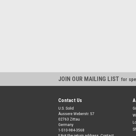
JOIN OUR MAILING LIST
for spe
Contact Us
A
U.S. Solid
Gi
Äussere Weberstr. 57
W
02763 Zittau
L
Germany
S
1-510-984-3568
* Not the return address. Contact