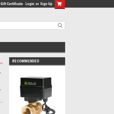
Gift Certificate
Login
or
Sign Up
RECOMMENDED
en
-
,