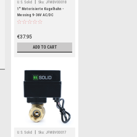
|
U.S. Solid
Sku:
JFMBV00018
1" Motorisierte Kugelhahn -
Messing 9-36V AC/DC
Elektrischer Kugelhahn mit
Standard-Port, 2-Draht-Auto-
Rückkehr, Stromlos
€37.95
geschlossen
ADD TO CART
|
U.S. Solid
Sku:
JFMBV00017