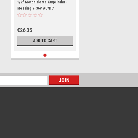
1/2" Motorisierte Kugelhahn -
Messing 9-36V AC/DC
Elektrischer Kugelhahn mit
Standard-Port, 2-Draht-Auto-
Rückkehr, Stromlos
€26.35
geschlossen
ADD TO CART