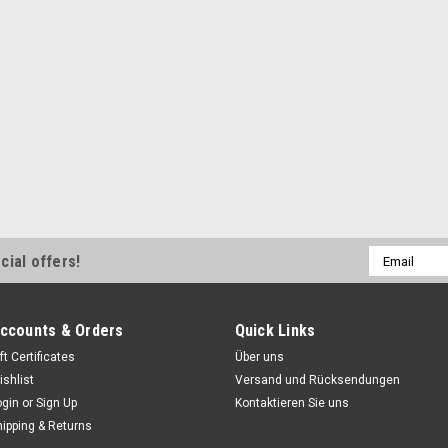
Email
cial offers!
Address
ccounts & Orders
Quick Links
ft Certificates
Über uns
ishlist
Versand und Rücksendungen
ogin
or
Sign Up
Kontaktieren Sie uns
hipping & Returns