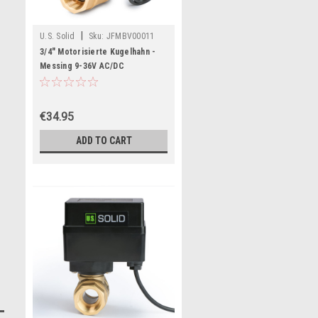
|
U.S. Solid
Sku:
JFMBV00011
3/4" Motorisierte Kugelhahn -
Messing 9-36V AC/DC
Elektrischer Kugelhahn mit
Standard-Port, 2-Draht-Auto-
Rückkehr, Stromlos offen
€34.95
ADD TO CART