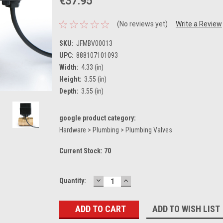
€37.95
(No reviews yet)
Write a Review
SKU:
JFMBV00013
UPC:
888107101093
Width:
4.33 (in)
Height:
3.55 (in)
Depth:
3.55 (in)
google product category:
Hardware > Plumbing > Plumbing Valves
Current Stock:
70
DECREASE
INCREASE
Quantity:
QUANTITY:
QUANTITY:
ADD TO WISH LIST