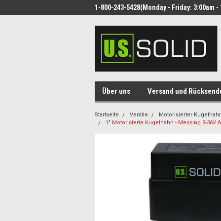
1-800-243-5428(Monday - Friday: 3:00am - 
Über uns
Versand und Rücksend
Startseite
Ventile
Motorisierter Kugelhah
1" Motorisierte Kugelhahn - Messing 9-36V 