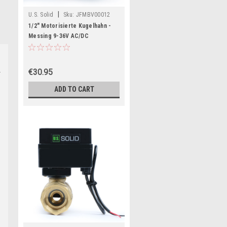
|
U.S. Solid
Sku:
JFMBV00012
1/2" Motorisierte Kugelhahn -
Messing 9-36V AC/DC
Elektrischer Kugelhahn mit
Standard-Port, 2-Draht-Auto-
Rückkehr, Stromlos offen
€30.95
ADD TO CART