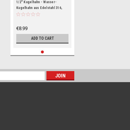
1/2" Kugelhahn - Wasser-
Kugelhahn aus Edelstahl 316,
Innengewinde, voller Durchgang,
G-Gewinde
€8.99
ADD TO CART