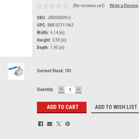
(No reviews yet)
Write a Review
SKU:
JFBV00009-G
UPC:
888107111962
Width:
6.14 (in)
Height:
3.59 (in)
Depth:
1.95 (in)
Current Stock:
101
DECREASE
INCREASE
Quantity:
QUANTITY:
QUANTITY:
ADD TO WISH LIST