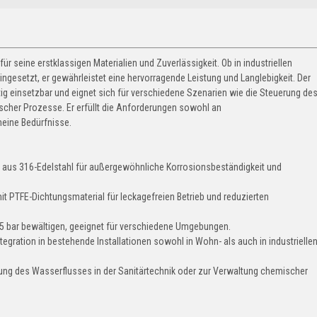
r seine erstklassigen Materialien und Zuverlässigkeit. Ob in industriellen
gesetzt, er gewährleistet eine hervorragende Leistung und Langlebigkeit. Der
tig einsetzbar und eignet sich für verschiedene Szenarien wie die Steuerung de
cher Prozesse. Er erfüllt die Anforderungen sowohl an
eine Bedürfnisse.
t aus 316-Edelstahl für außergewöhnliche Korrosionsbeständigkeit und
it PTFE-Dichtungsmaterial für leckagefreien Betrieb und reduzierten
25 bar bewältigen, geeignet für verschiedene Umgebungen.
tegration in bestehende Installationen sowohl in Wohn- als auch in industrielle
rung des Wasserflusses in der Sanitärtechnik oder zur Verwaltung chemischer