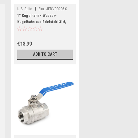
|
U.S. Solid
Sku:
JFBV00006-G
1" Kugelhahn - Wasser-
Kugelhahn aus Edelstahl 316,
Innengewinde, voller Durchgang,
G-Gewinde
s
€13.99
ADD TO CART
n