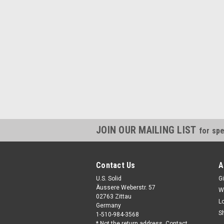
JOIN OUR MAILING LIST
for spe
Contact Us
A
U.S. Solid
Gi
Äussere Weberstr. 57
W
02763 Zittau
L
Germany
S
1-510-984-3568
* Not the return address. Contact