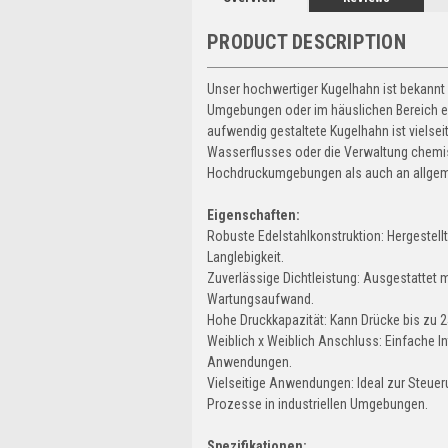
PRODUCT DESCRIPTION
Unser hochwertiger Kugelhahn ist bekannt fü
Umgebungen oder im häuslichen Bereich ein
aufwendig gestaltete Kugelhahn ist vielsei
Wasserflusses oder die Verwaltung chemis
Hochdruckumgebungen als auch an allgem
Eigenschaften:
Robuste Edelstahlkonstruktion: Hergestell
Langlebigkeit.
Zuverlässige Dichtleistung: Ausgestattet m
Wartungsaufwand.
Hohe Druckkapazität: Kann Drücke bis zu 
Weiblich x Weiblich Anschluss: Einfache In
Anwendungen.
Vielseitige Anwendungen: Ideal zur Steue
Prozesse in industriellen Umgebungen.
Spezifikationen: