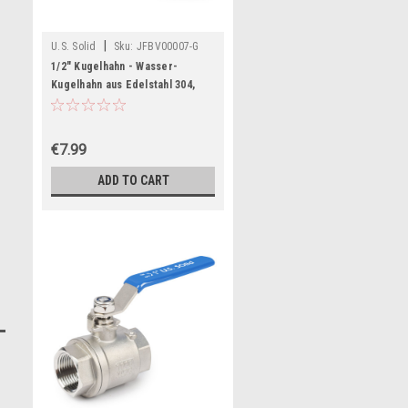
|
U.S. Solid
Sku:
JFBV00007-G
1/2" Kugelhahn - Wasser-
Kugelhahn aus Edelstahl 304,
Innengewinde, voller Durchgang,
G-Gewinde
€7.99
ADD TO CART