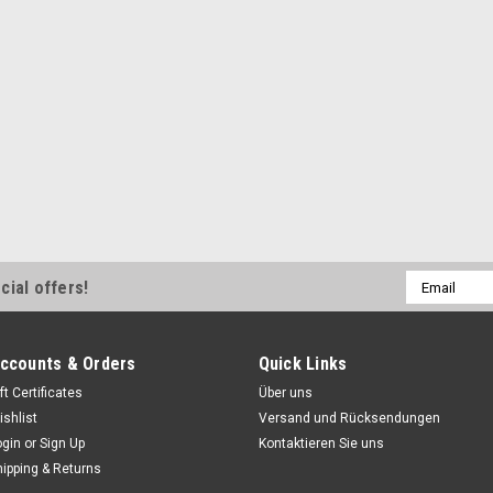
Email
cial offers!
Address
ccounts & Orders
Quick Links
ft Certificates
Über uns
ishlist
Versand und Rücksendungen
ogin
or
Sign Up
Kontaktieren Sie uns
hipping & Returns