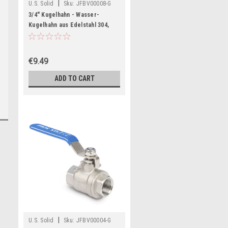
|
U.S. Solid
Sku:
JFBV00008-G
3/4" Kugelhahn - Wasser-
Kugelhahn aus Edelstahl 304,
Innengewinde, voller Durchgang,
G-Gewinde
€9.49
ADD TO CART
|
U.S. Solid
Sku:
JFBV00004-G