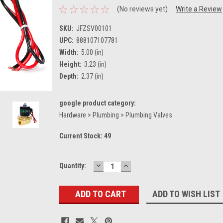
(No reviews yet)
Write a Review
SKU:
JFZSV00101
UPC:
888107107781
Width:
5.00 (in)
Height:
3.23 (in)
Depth:
2.37 (in)
google product category:
Hardware > Plumbing > Plumbing Valves
Current Stock:
49
DECREASE
INCREASE
Quantity:
QUANTITY:
QUANTITY:
ADD TO WISH LIST