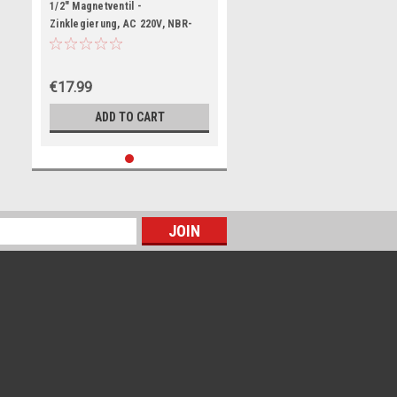
1/2" Magnetventil -
Zinklegierung, AC 220V, NBR-
Dichtung, Stromlos geschlossen
€17.99
ADD TO CART