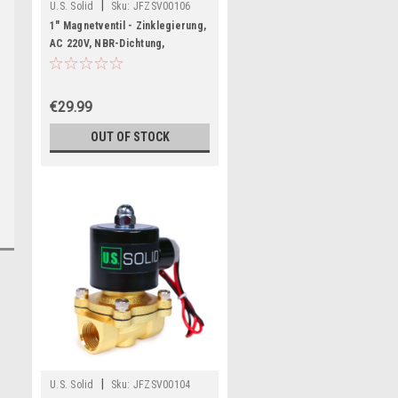
|
U.S. Solid
Sku:
JFZSV00106
1" Magnetventil - Zinklegierung,
AC 220V, NBR-Dichtung,
Stromlos geschlossen
€29.99
OUT OF STOCK
|
U.S. Solid
Sku:
JFZSV00104