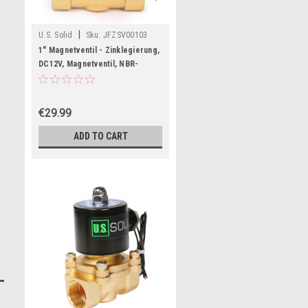
|
U.S. Solid
Sku:
JFZSV00103
1" Magnetventil - Zinklegierung,
DC12V, Magnetventil, NBR-
Dichtung, Stromlos geschlossen
€29.99
ADD TO CART