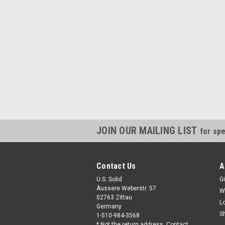
JOIN OUR MAILING LIST
for spe
Contact Us
A
U.S. Solid
Gi
Äussere Weberstr. 57
W
02763 Zittau
L
Germany
S
1-510-984-3568
* Not the return address. Contact