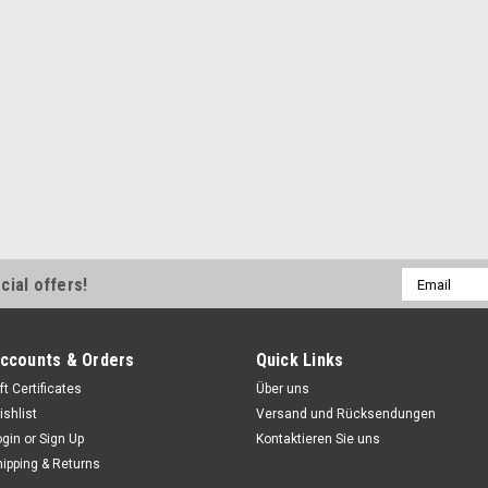
Email
cial offers!
Address
ccounts & Orders
Quick Links
ft Certificates
Über uns
ishlist
Versand und Rücksendungen
ogin
or
Sign Up
Kontaktieren Sie uns
hipping & Returns