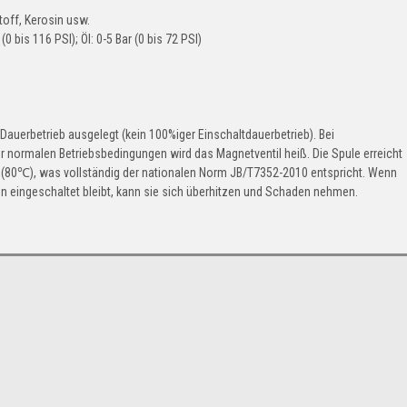
toff, Kerosin usw.
0 bis 116 PSI); Öl: 0-5 Bar (0 bis 72 PSI)
 Dauerbetrieb ausgelegt (kein 100%iger Einschaltdauerbetrieb). Bei
 normalen Betriebsbedingungen wird das Magnetventil heiß. Die Spule erreicht
(80℃), was vollständig der nationalen Norm JB/T7352-2010 entspricht. Wenn
den eingeschaltet bleibt, kann sie sich überhitzen und Schaden nehmen.