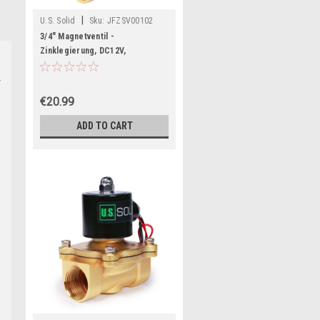
|
U.S. Solid
Sku:
JFZSV00102
3/4" Magnetventil -
Zinklegierung, DC12V,
Magnetventil, NBR-Dichtung,
Stromlos geschlossen
€20.99
ADD TO CART