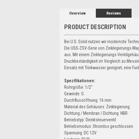
Overview
Reviews
PRODUCT DESCRIPTION
Bei U.S. Solid nutzen wir modernste Techn
Die USS-ZSV-Serie von Zinklegierungs-Ma
aus. Mit einem Zinklegierungs-Ventilgehä
Druckbeständigkeit im Vergleich zu Messin
Einsatz mit Trinkwasser geeignet, eine Fun
Spezifikationen:
Rohrgröße: 1/2"
Gewinde: G
Durchflussöffnung: 16 mm
Material des Gehäuses: Zinklegierung
Dichtung / Membran / Dichtung: NBR
Betriebstyp: Direktsteuerventil
Betriebsmodus: Stromlos geschlossen
Spannung: DC 12V